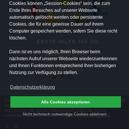
Cookies können „Session-Cookies“ sein, die zum
Ende Ihres Besuches auf unserer Webseite
automatisch gelöscht werden oder persistente
Cookies, die für eine gewisse Dauer auf ihrem
Computer gespeichert werden, sofern Sie diese nicht
löschen.
ERSTE HILFE 360 UG
Hanauer Landstraße 521
Dann ist es uns möglich, Ihren Browser beim
60386 Frankfurt am Main
nächsten Aufruf unserer Webseite wiederzuerkennen
Mobil:
0178 6903044
und Ihnen Funktionen entsprechend Ihrer bisherigen
Mobil:
0176 27955914
Nutzung zur Verfügung zu stellen.
Datenschutzerklärung
Impressum
|
Datenschutz
|
Erklärung zur Barrierefreiheit
|
Allgemeine
Alle Cookies akzeptieren
Geschäftsbedingungen
|
Vertrag widerrufen
2026 © Erste Hilfe 360 UG (haftungsbeschränkt). Alle Rechte
Nicht technisch notwendige Cookies ablehnen
vorbehalten. Unterstützt durch die
Erste Hilfe Kursverwaltung
.