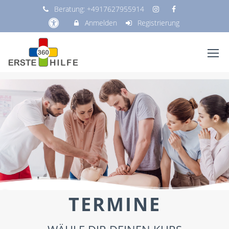
Beratung:
+4917627955914
Anmelden
Registrierung
TERMINE