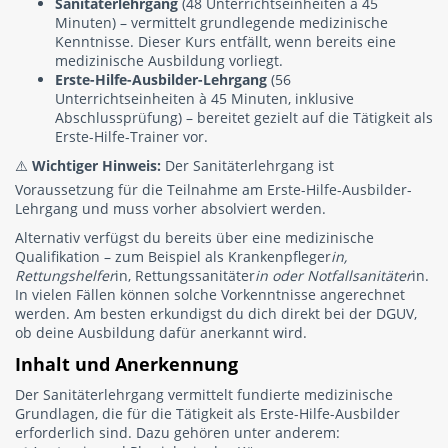
Sanitäterlehrgang
(48 Unterrichtseinheiten à 45
Minuten) – vermittelt grundlegende medizinische
Kenntnisse. Dieser Kurs entfällt, wenn bereits eine
medizinische Ausbildung vorliegt.
Erste-Hilfe-Ausbilder-Lehrgang
(56
Unterrichtseinheiten à 45 Minuten, inklusive
Abschlussprüfung) – bereitet gezielt auf die Tätigkeit als
Erste-Hilfe-Trainer vor.
⚠️
Wichtiger Hinweis:
Der Sanitäterlehrgang ist
Voraussetzung für die Teilnahme am Erste-Hilfe-Ausbilder-
Lehrgang und muss vorher absolviert werden.
Alternativ verfügst du bereits über eine medizinische
Qualifikation – zum Beispiel als Krankenpfleger
in,
Rettungshelfer
in, Rettungssanitäter
in oder Notfallsanitäter
in.
In vielen Fällen können solche Vorkenntnisse angerechnet
werden. Am besten erkundigst du dich direkt bei der DGUV,
ob deine Ausbildung dafür anerkannt wird.
Inhalt und Anerkennung
Der Sanitäterlehrgang vermittelt fundierte medizinische
Grundlagen, die für die Tätigkeit als Erste-Hilfe-Ausbilder
erforderlich sind. Dazu gehören unter anderem: