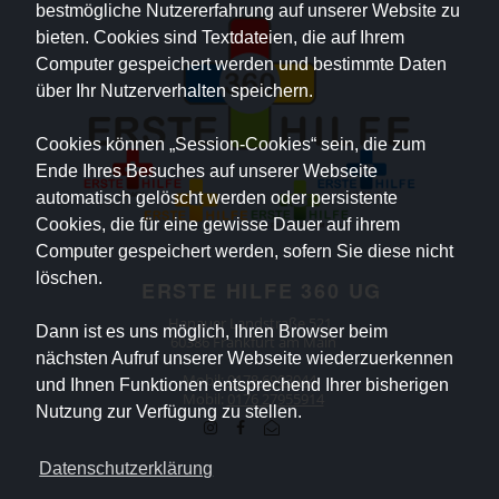
bestmögliche Nutzererfahrung auf unserer Website zu
bieten. Cookies sind Textdateien, die auf Ihrem
Computer gespeichert werden und bestimmte Daten
über Ihr Nutzerverhalten speichern.
Cookies können „Session-Cookies“ sein, die zum
Ende Ihres Besuches auf unserer Webseite
automatisch gelöscht werden oder persistente
Cookies, die für eine gewisse Dauer auf ihrem
Computer gespeichert werden, sofern Sie diese nicht
löschen.
ERSTE HILFE 360 UG
Hanauer Landstraße 521
Dann ist es uns möglich, Ihren Browser beim
60386 Frankfurt am Main
nächsten Aufruf unserer Webseite wiederzuerkennen
Mobil:
0178 6903044
und Ihnen Funktionen entsprechend Ihrer bisherigen
Mobil:
0176 27955914
Nutzung zur Verfügung zu stellen.
Datenschutzerklärung